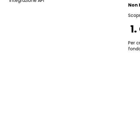
Integrazione API
Non 
Scop
1.
Per c
fondo