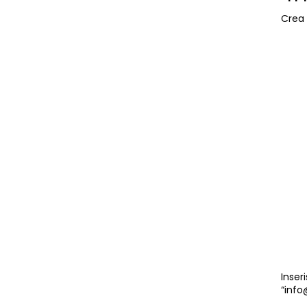
Crea 
Inser
“info