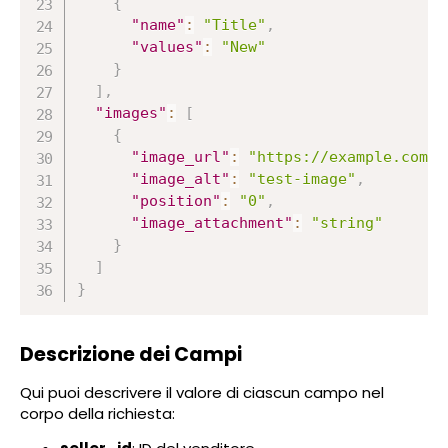
{
"name"
:
"Title"
,
"values"
:
"New"
}
]
,
"images"
:
[
{
"image_url"
:
"https://example.com/e
"image_alt"
:
"test-image"
,
"position"
:
"0"
,
"image_attachment"
:
"string"
}
]
}
Descrizione dei Campi
Qui puoi descrivere il valore di ciascun campo nel
corpo della richiesta: