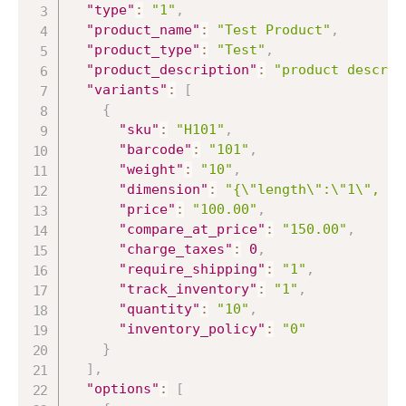
"type"
:
"1"
,
"product_name"
:
"Test Product"
,
"product_type"
:
"Test"
,
"product_description"
:
"product descrip
"variants"
:
[
{
"sku"
:
"H101"
,
"barcode"
:
"101"
,
"weight"
:
"10"
,
"dimension"
:
"{\"length\":\"1\", \"
"price"
:
"100.00"
,
"compare_at_price"
:
"150.00"
,
"charge_taxes"
:
0
,
"require_shipping"
:
"1"
,
"track_inventory"
:
"1"
,
"quantity"
:
"10"
,
"inventory_policy"
:
"0"
}
]
,
"options"
:
[